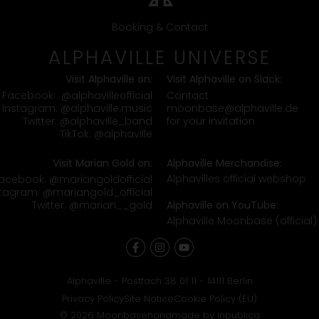
Booking & Contact
ALPHAVILLE UNIVERSE
Visit Alphaville on:
Visit Alphaville on Slack:
Contact
Facebook:
@alphavilleofficial
moonbase@alphaville.de
Instagram:
@alphaville.music
for your invitation
Twitter:
@alphaville_band
TikTok:
@alphaville
Visit Marian Gold on:
Alphaville Merchandise:
Alphavilles official webshop
acebook:
@mariangoldofficial
stagram:
@mariangold_official
Twitter:
@marian__gold
Alphaville on YouTube:
Alphaville Moonbase (official)
Alphaville - Postfach 38 01 11 - 14111 Berlin
Privacy Policy
Site Notice
Cookie Policy (EU)
© 2026 Moonbase
handmade by inpublica