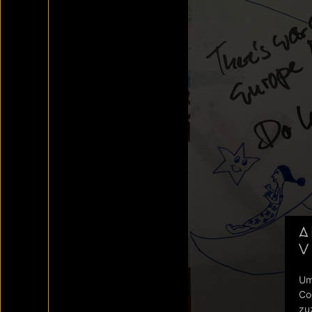
Um
Co
zu