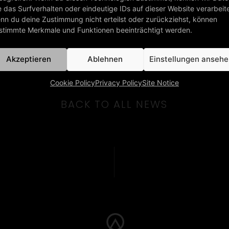
e das Surfverhalten oder eindeutige IDs auf dieser Website verarbeit
nn du deine Zustimmung nicht erteilst oder zurückziehst, können
/02/2022
stimmte Merkmale und Funktionen beeinträchtigt werden.
Akzeptieren
Ablehnen
Einstellungen anseh
Cookie Policy
Privacy Policy
Site Notice
BACK TO ALL NEWS