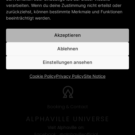
verarbeiten. Wenn du deine Zustimmung nicht erteilst oder
PREV
NEXT
zurückziehst, können bestimmte Merkmale und Funktionen
9 YEARS – NEW ATLANTIS PROJECT feat. MARIAN GOLD
Alphaville calendar: September 2021
beeinträchtigt werden.
BACK TO ALL NEWS
Akzeptieren
Ablehnen
Einstellungen ansehen
Cookie Policy
Privacy Policy
Site Notice
Booking & Contact
ALPHAVILLE UNIVERSE
Visit Alphaville on:
Facebook:
@alphavilleofficial