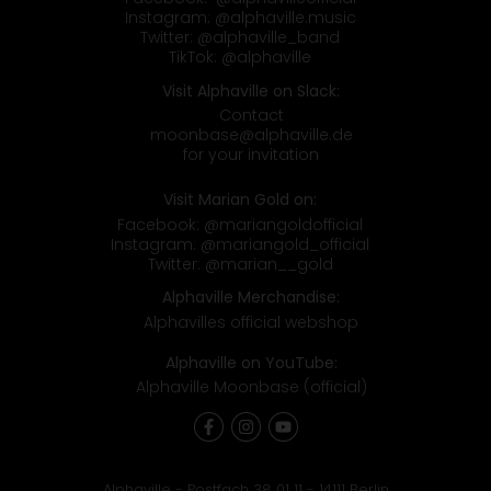
Instagram:
@alphaville.music
Twitter:
@alphaville_band
TikTok:
@alphaville
Visit Alphaville on Slack:
Contact
moonbase@alphaville.de
for your invitation
Visit Marian Gold on:
Facebook:
@mariangoldofficial
Instagram:
@mariangold_official
Twitter:
@marian__gold
Alphaville Merchandise:
Alphavilles official webshop
Alphaville on YouTube:
Alphaville Moonbase (official)
Alphaville - Postfach 38 01 11 - 14111 Berlin