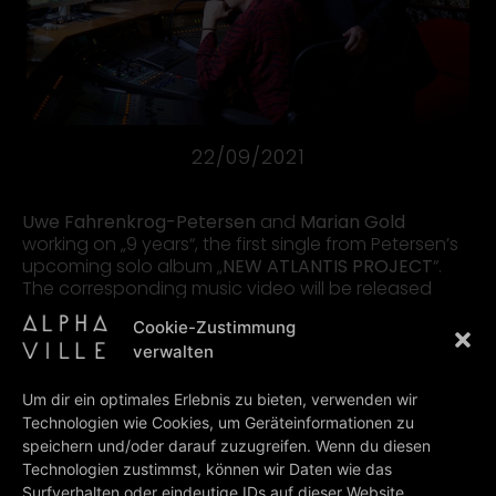
22/09/2021
Uwe Fahrenkrog-Petersen
and
Marian Gold
working on „9 years“, the first single from Petersen’s
upcoming solo album „
NEW ATLANTIS PROJECT
“.
The corresponding music video will be released
tomorrow.
Cookie-Zustimmung
Stay tuned, great things are about to come!
verwalten
Credits: Anika Zachow
Um dir ein optimales Erlebnis zu bieten, verwenden wir
#newatlantisproject
#mariangold
Technologien wie Cookies, um Geräteinformationen zu
#uwefahrenkrogpeterson
#9years
speichern und/oder darauf zuzugreifen. Wenn du diesen
Technologien zustimmst, können wir Daten wie das
Surfverhalten oder eindeutige IDs auf dieser Website