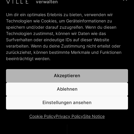
verwalten
We played the Whisky a Go Go for two nights, the
fulfillment of a long-standing dream.
Um dir ein optimales Erlebnis zu bieten, verwenden wir
Technologien wie Cookies, um Geräteinformationen zu
And it was great to have Bernhard by my side.
speichern und/oder darauf zuzugreifen. Wenn du diesen
Some things are greater than dreams coming true.
Technologien zustimmst, können wir Daten wie das
Friendship for instance.
Surfverhalten oder eindeutige IDs auf dieser Website
verarbeiten. Wenn du deine Zustimmung nicht erteilst oder
Happy Easter to all of you!
zurückziehst, können bestimmte Merkmale und Funktionen
beeinträchtigt werden.
Marian Gold
Akzeptieren
PREV
NEXT
Ablehnen
“Look into the eyes of the next generation…”
Happy Birthday! ?
Einstellungen ansehen
BACK TO ALL NEWS
Cookie Policy
Privacy Policy
Site Notice