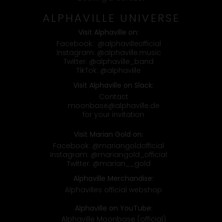
ALPHAVILLE UNIVERSE
Visit Alphaville on:
Facebook:
@alphavilleofficial
Instagram:
@alphaville.music
Twitter:
@alphaville_band
TikTok:
@alphaville
Visit Alphaville on Slack:
Contact
moonbase@alphaville.de
for your invitation
Visit Marian Gold on:
Facebook:
@mariangoldofficial
Instagram:
@mariangold_official
Twitter:
@marian__gold
Alphaville Merchandise:
Alphavilles official webshop
Alphaville on YouTube:
Alphaville Moonbase (official)