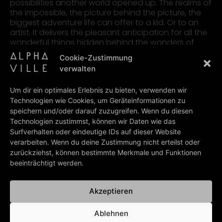
possibilities another world opened up: The realms of
the impossible, the picture behind the picture, the
biggest adventure life can offer to a kid. Or to an
artist. It delivers the pleasant anticipation for all the
wonderful things hidden behind the wonders of
reality. It is hard to describe. Lets call it inspiration. Or,
Cookie-Zustimmung
as John once said: “Strawberry fields forever.”
verwalten
Love and peace and a beautiful summer to all of
you!
Um dir ein optimales Erlebnis zu bieten, verwenden wir
Marian Gold”
Technologien wie Cookies, um Geräteinformationen zu
speichern und/oder darauf zuzugreifen. Wenn du diesen
Technologien zustimmst, können wir Daten wie das
Surfverhalten oder eindeutige IDs auf dieser Website
verarbeiten. Wenn du deine Zustimmung nicht erteilst oder
Klicke hier, um Marketing-Cookies zu
zurückziehst, können bestimmte Merkmale und Funktionen
akzeptieren und diesen Inhalt zu
beeinträchtigt werden.
aktivieren
Akzeptieren
Ablehnen