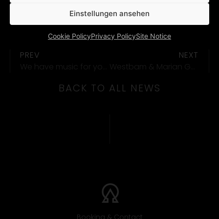
Einstellungen ansehen
Cookie Policy
Privacy Policy
Site Notice
PREV
NEXT
We have music for you (14) …
Westbam & Marian Gold: new song!
BACK TO ALL NEWS
Booking & Contact