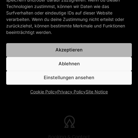
favorite Alphaville songs, arrange them in their
Technologien zustimmst, können wir Daten wie das
preferred order, and save them as a playlist.
Surfverhalten oder eindeutige IDs auf dieser Website
verarbeiten. Wenn du deine Zustimmung nicht erteilst oder
zurückziehst, können bestimmte Merkmale und Funktionen
beeinträchtigt werden.
PREV
Salvation (2023 Remaster)
Akzeptieren
BACK TO ALL DISCOGRAPHIES
Ablehnen
Einstellungen ansehen
Cookie Policy
Privacy Policy
Site Notice
Booking & Contact