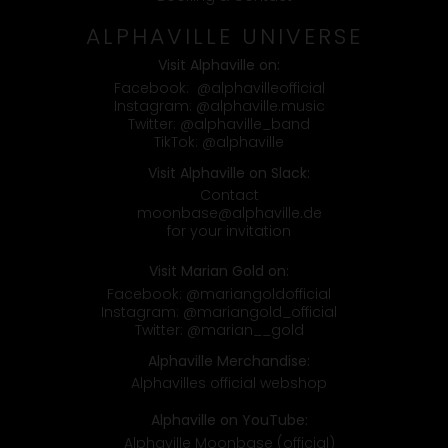
ALPHAVILLE UNIVERSE
Visit Alphaville on:
Facebook:
@alphavilleofficial
Instagram:
@alphaville.music
Twitter:
@alphaville_band
TikTok:
@alphaville
Visit Alphaville on Slack:
Contact
moonbase@alphaville.de
for your invitation
Visit Marian Gold on:
Facebook:
@mariangoldofficial
Instagram:
@mariangold_official
Twitter:
@marian__gold
Alphaville Merchandise:
Alphavilles official webshop
Alphaville on YouTube:
Alphaville Moonbase (official)