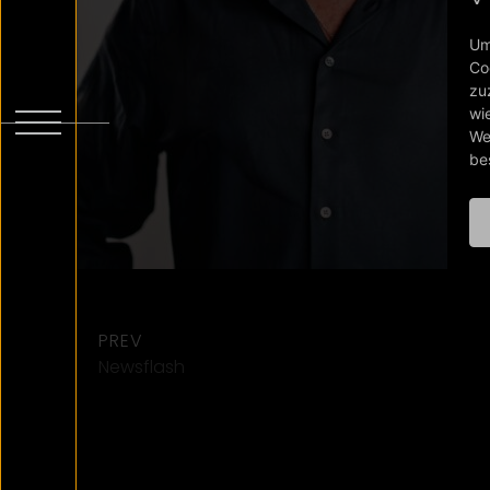
Um
Co
zu
wi
We
be
PREV
Newsflash