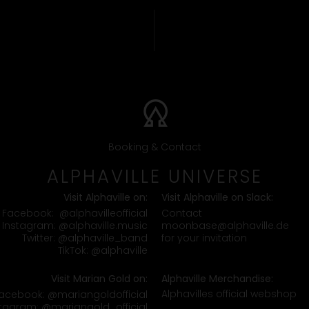
Booking & Contact
ALPHAVILLE UNIVERSE
Visit Alphaville on:
Visit Alphaville on Slack:
Contact
Facebook:
@alphavilleofficial
moonbase@alphaville.de
Instagram:
@alphaville.music
for your invitation
Twitter:
@alphaville_band
TikTok:
@alphaville
Visit Marian Gold on:
Alphaville Merchandise:
Alphavilles official webshop
acebook:
@mariangoldofficial
stagram:
@mariangold_official