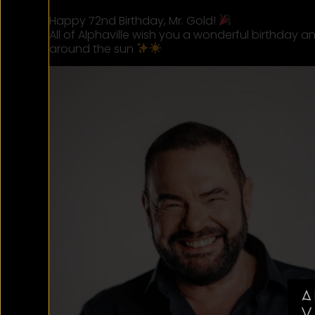
Happy 72nd Birthday, Mr. Gold!
All of Alphaville wish you a wonderful birthday an
around the sun