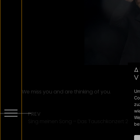
17
We miss you and are thinking of you.
Um
Co
zu
wi
PREV
We
Sing meinen Song – Das Tauschkonzert 2018 
be