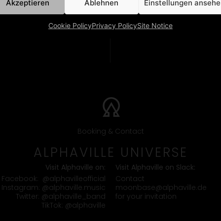
Akzeptieren
Ablehnen
Einstellungen anseh
Cookie Policy
Privacy Policy
Site Notice
Booking & Contact
ALPHAVILLE UNIVERSE
Visit Alphaville on:
Visit Alphaville on Slack:
Contact
Facebook:
@alphavilleofficial
moonbase@alphaville.de
Instagram:
@alphaville.music
for your invitation
Twitter:
@alphaville_band
TikTok:
@alphaville