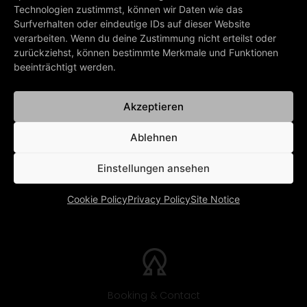
exact date.
Technologien zustimmst, können wir Daten wie das
Surfverhalten oder eindeutige IDs auf dieser Website
verarbeiten. Wenn du deine Zustimmung nicht erteilst oder
zurückziehst, können bestimmte Merkmale und Funktionen
PREV
NEXT
beeinträchtigt werden.
Announcement!
Throwback Thursday
Akzeptieren
BACK TO ALL NEWS
Ablehnen
Einstellungen ansehen
Cookie Policy
Privacy Policy
Site Notice
Booking & Contact