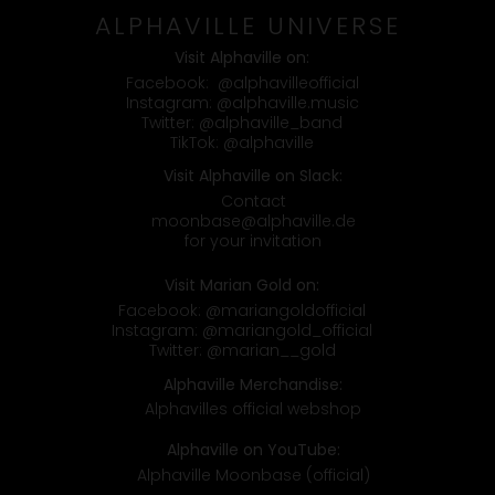
ALPHAVILLE UNIVERSE
Visit Alphaville on:
Facebook:
@alphavilleofficial
Instagram:
@alphaville.music
Twitter:
@alphaville_band
TikTok:
@alphaville
Visit Alphaville on Slack:
Contact
moonbase@alphaville.de
for your invitation
Visit Marian Gold on:
Facebook:
@mariangoldofficial
Instagram:
@mariangold_official
Twitter:
@marian__gold
Alphaville Merchandise:
Alphavilles official webshop
Alphaville on YouTube:
Alphaville Moonbase (official)