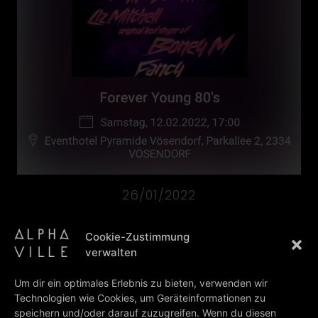
26/01/2022
Cookie-Zustimmung
We would like to inform you that due to
verwalten
strict regulations in Austria, the promoter
is forced to move the festival from the 12-
Um dir ein optimales Erlebnis zu bieten, verwenden wir
th of February 2022 to Autumn 2022 – We
Technologien wie Cookies, um Geräteinformationen zu
will keep you updated regarding the
speichern und/oder darauf zuzugreifen. Wenn du diesen