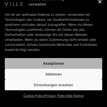
Apple Music
ww.umgt.de/yrMrGT
verwalten
Spotify
http://spoti.fi/2nhixYS
Um dir ein optimales Erlebnis zu bieten, verwenden wir
CD
Technologien wie Cookies, um Geräteinformationen zu
Amazon
www.umgt.de/U7uop9
speichern und/oder darauf zuzugreifen. Wenn du diesen
MediaMarkt
www.umgt.de/Ts3iD6
Technologien zustimmst, können wir Daten wie das
Saturn
www.umgt.de/QlH7Es
Surfverhalten oder eindeutige IDs auf dieser Website
VINYL
verarbeiten. Wenn du deine Zustimmung nicht erteilst oder
Amazon
www.umgt.de/IGIHNS
zurückziehst, können bestimmte Merkmale und Funktionen
Mediamarkt
www.umgt.de/NISuRo
beeinträchtigt werden.
Saturn
www.umgt.de/Ro1iaZ
Akzeptieren
Ablehnen
PREV
NEXT
Sing meinen Song – das Tauschkonzert
Rehearsals…
Einstellungen ansehen
BACK TO ALL NEWS
Cookie Policy
Privacy Policy
Site Notice