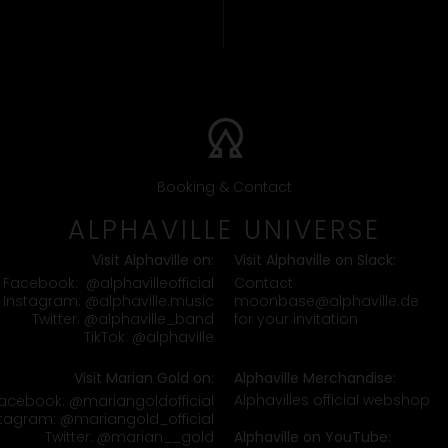
Booking & Contact
ALPHAVILLE UNIVERSE
Visit Alphaville on:
Visit Alphaville on Slack:
Contact
Facebook:
@alphavilleofficial
moonbase@alphaville.de
Instagram:
@alphaville.music
for your invitation
Twitter:
@alphaville_band
TikTok:
@alphaville
Visit Marian Gold on:
Alphaville Merchandise:
Alphavilles official webshop
acebook:
@mariangoldofficial
stagram:
@mariangold_official
Twitter:
@marian__gold
Alphaville on YouTube: