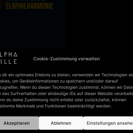
Cookie-Zustimmung verwalten
/07/2023
 dir ein optimales Erlebnis zu bieten, verwenden wir Technologien w
okies, um Geräteinformationen zu speichern und/oder darauf
zugreifen. Wenn du diesen Technologien zustimmst, können wir Dat
e das Surfverhalten oder eindeutige IDs auf dieser Website verarbeit
 Tour“ im Frühjahr in den großen philharmonischen
nn du deine Zustimmung nicht erteilst oder zurückziehst, können
e mehr als 40 meist ausverkaufte Konzertdaten
stimmte Merkmale und Funktionen beeinträchtigt werden.
ws besucht oder sich bereits ihre Tickets für den
gen anlässlich ihres 40jährigen Bestehens für das
Akzeptieren
Ablehnen
Einstellungen anseh