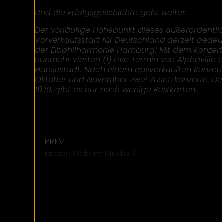
Und die Erfolgsgeschichte geht weiter:
Der vorläufige Höhepunkt dieses außerordentlic
Vorverkaufsstart für Deutschland derzeit bedeut
der Elbphilharmonie Hamburg! Mit dem Konzert 
nunmehr vierten (!) Live Termin von Alphavill
Hansestadt. Nach einem ausverkauften Konzert im
Oktober und November zwei Zusatzkonzerte. Der
19.10. gibt es nur noch wenige Restkarten.
PREV
Marian Gold im Studio 3