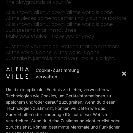
The playgrounds of your life
All is shown, all shut down, all the world is gone
All the pieces came together, finally but not too late
All is shown, all shut down, all the world is gone
Just pretend that I’m not there
Make your choice – I love you anyway
Just make your choice. Pretend that I’m not there
All the world is gone. All the world is gone
Just take it, just take it and you’ll make it, alright,
yeah
Ride on, ride on.. love you anyway…
Cookie-Zustimmung
verwalten
Lyrics & music: Gold-Lloyd-Echolette
Um dir ein optimales Erlebnis zu bieten, verwenden wir
Technologien wie Cookies, um Geräteinformationen zu
speichern und/oder darauf zuzugreifen. Wenn du diesen
PREV
NEXT
Technologien zustimmst, können wir Daten wie das
And As For Love…
Apollo
Surfverhalten oder eindeutige IDs auf dieser Website
verarbeiten. Wenn du deine Zustimmung nicht erteilst oder
BACK TO ALL LYRICS
zurückziehst, können bestimmte Merkmale und Funktionen