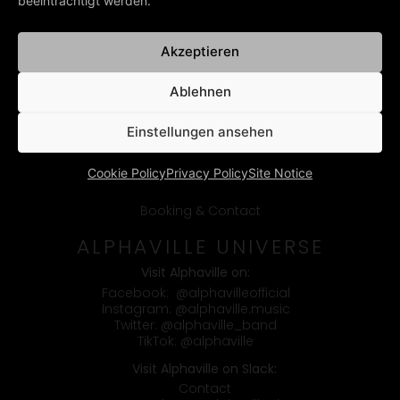
beeinträchtigt werden.
Akzeptieren
Ablehnen
Einstellungen ansehen
Cookie Policy
Privacy Policy
Site Notice
Booking & Contact
ALPHAVILLE UNIVERSE
Visit Alphaville on:
Facebook:
@alphavilleofficial
Instagram:
@alphaville.music
Twitter:
@alphaville_band
TikTok:
@alphaville
Visit Alphaville on Slack:
Contact