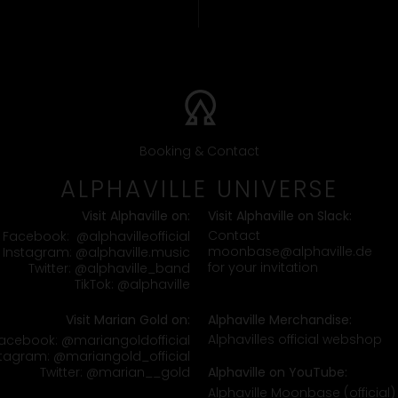
Booking & Contact
ALPHAVILLE UNIVERSE
Visit Alphaville on:
Visit Alphaville on Slack:
Contact
Facebook:
@alphavilleofficial
moonbase@alphaville.de
Instagram:
@alphaville.music
for your invitation
Twitter:
@alphaville_band
TikTok:
@alphaville
Visit Marian Gold on:
Alphaville Merchandise:
Alphavilles official webshop
acebook:
@mariangoldofficial
stagram:
@mariangold_official
Twitter:
@marian__gold
Alphaville on YouTube:
Alphaville Moonbase (official)