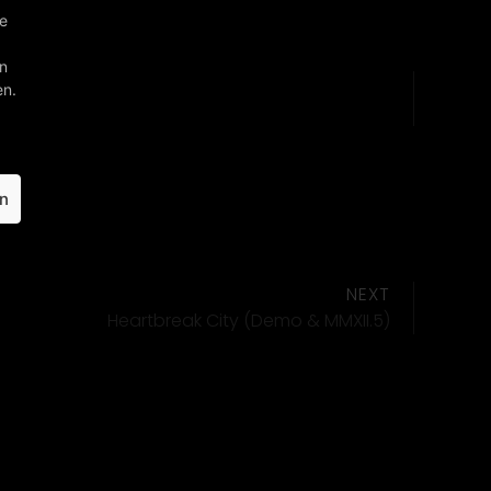
ie
en
en.
en
NEXT
Heartbreak City (Demo & MMXII.5)