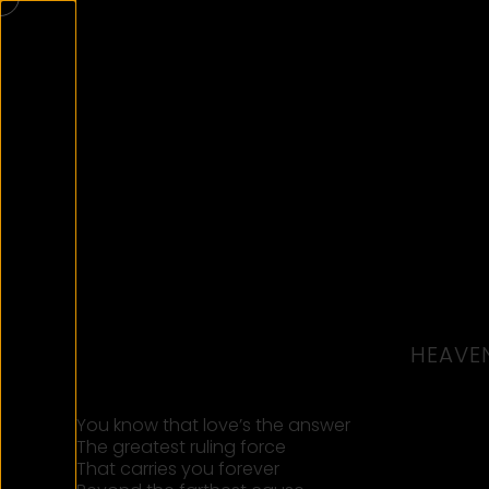
HEAVE
You know that love’s the answer
The greatest ruling force
That carries you forever