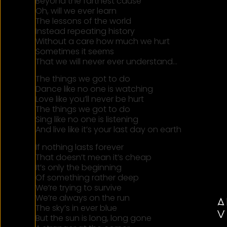
Beyond the farthest cause
Oh, will we ever learn
The lessons of the world
Instead repeating history
Without a care how much we hurt
Sometimes it seems
That we will never ever understand…
The things we got to do
Dance like no one is watching
Love like you’ll never be hurt
The things we got to do
Sing like no one is listening
And live like it’s your last day on earth
If nothing lasts forever
That doesn’t mean it’s cheap
It’s only the beginning
Of something rather deep
We’re trying to survive
We’re always on the run
The sky’s in ever blue
But the sun is long, long gone