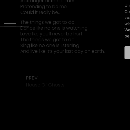
A stranger at the corner
Um
Pretending to be me
Could it really be…
Co
zu
The things we got to do
wi
Dance like no one is watching
We
Love like you’ll never be hurt
be
The things we got to do
Sing like no one is listening
And live like it’s your last day on earth…
PREV
House Of Ghosts