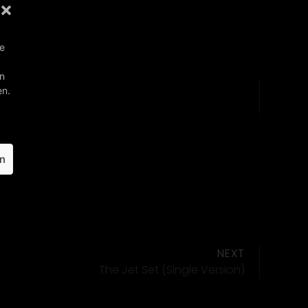
ie
en
en.
en
NEXT
The Jet Set (Single Version)