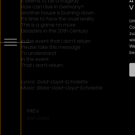
It seems to be a tragedy
How can I live in Germany?
Another house is burning down
It’s time to face the cruel reality
Um
This is a game no more
Co
Disasters in the 20th Century
zu
wi
In the event that I don’t return
We
Please take this message
be
To understand
In the event
That I don’t return…
Lyrics: Gold-Lloyd-Echolette
Music: Bloss-Gold-Lloyd-Echolette
PREV
Iron John