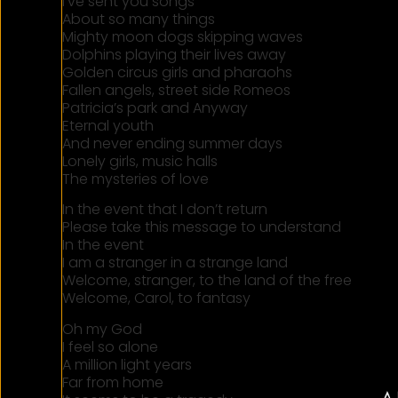
I’ve sent you songs
About so many things
Mighty moon dogs skipping waves
Dolphins playing their lives away
Golden circus girls and pharaohs
Fallen angels, street side Romeos
Patricia’s park and Anyway
Eternal youth
And never ending summer days
Lonely girls, music halls
The mysteries of love
In the event that I don’t return
Please take this message to understand
In the event
I am a stranger in a strange land
Welcome, stranger, to the land of the free
Welcome, Carol, to fantasy
Oh my God
I feel so alone
A million light years
Far from home