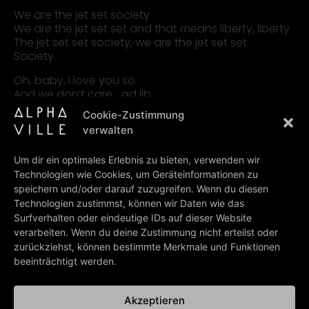
We are the jet set society
We are the jet set set and that means liberty, liberty
The jet set set society, we are the jet set set
Society
Oh, baby, I love you so
And we don’t care… ad lib.
Cookie-Zustimmung
verwalten
PREV
NEXT
Um dir ein optimales Erlebnis zu bieten, verwenden wir
Life Is King
The Jet Set (Album Version)
Technologien wie Cookies, um Geräteinformationen zu
speichern und/oder darauf zuzugreifen. Wenn du diesen
BACK TO ALL LYRICS
Technologien zustimmst, können wir Daten wie das
Surfverhalten oder eindeutige IDs auf dieser Website
verarbeiten. Wenn du deine Zustimmung nicht erteilst oder
zurückziehst, können bestimmte Merkmale und Funktionen
beeinträchtigt werden.
Akzeptieren