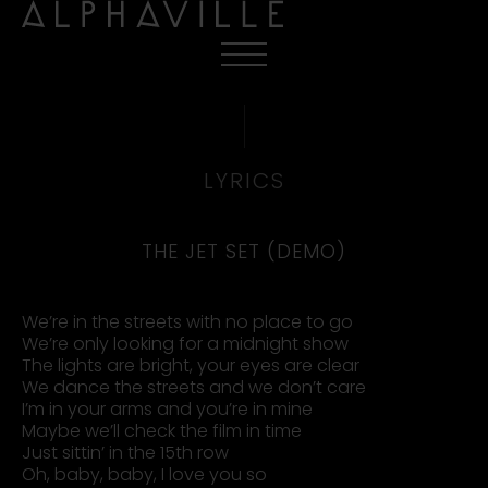
LYRICS
THE JET SET (DEMO)
We’re in the streets with no place to go
We’re only looking for a midnight show
The lights are bright, your eyes are clear
We dance the streets and we don’t care
I’m in your arms and you’re in mine
Maybe we’ll check the film in time
Just sittin’ in the 15th row
Oh, baby, baby, I love you so