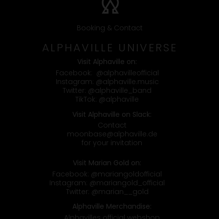
Booking & Contact
ALPHAVILLE UNIVERSE
Visit Alphaville on:
Facebook:
@alphavilleofficial
Instagram:
@alphaville.music
Twitter:
@alphaville_band
TikTok:
@alphaville
Visit Alphaville on Slack:
Contact
moonbase@alphaville.de
for your invitation
Visit Marian Gold on:
Facebook:
@mariangoldofficial
Instagram:
@mariangold_official
Twitter:
@marian__gold
Alphaville Merchandise:
Alphavilles official webshop