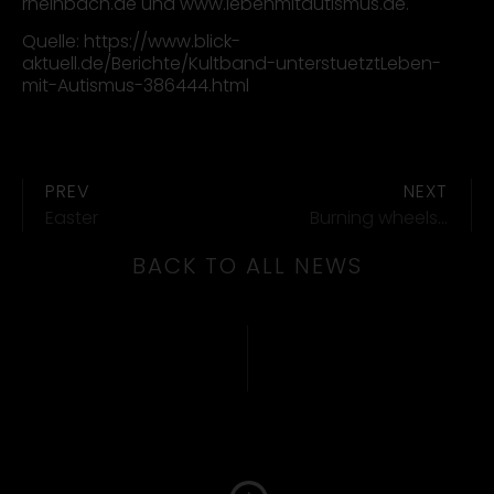
rheinbach.de und www.lebenmitautismus.de.
Quelle: https://www.blick-
aktuell.de/Berichte/Kultband-unterstuetztLeben-
mit-Autismus-386444.html
PREV
NEXT
Easter
Burning wheels…
BACK TO ALL NEWS