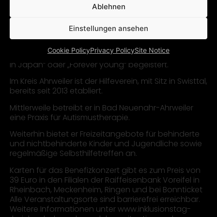
Zum ersten Mal werden Vater und Sohn gemeinsam
Ablehnen
auf der Bühne stehen, wenn die Vereinsband
„Courage“, in der Autisten und Nicht-Autisten
Einstellungen ansehen
gemeinsam musizieren, den Abend eröffnet. Im
Anschluss übernimmt dann die Kultband Alphaville,
Cookie Policy
Privacy Policy
Site Notice
die schon seit 35 Jahren ihr Publikum mit Hits wie „Big
in Japan“ oder „Forever young“ begeistert.
Im Kreis Ahrweiler ist der Hilfeverein, mit Sitz in Swisttal,
bereits seit 2013 etabliert.
Mittlerweile betreibt er in Bad Neuenahr-Ahrweiler
eine Praxis für Autismustherapie.
Weiterhin bietet er Freizeitangebote für behinderte
und nichtbehinderte Kinder und Jugendliche sowie
regelmäßige Selbsthilfetreffen an.
Karten für das Benefizkonzert gibt es zum Preis von
39 Euro in den Filialen der Raiffeisenbank Voreifel in
Rheinbach, Meckenheim, Ringen und bei Bonnticket
Alle Veranstaltungsorte sind barrierefrei erreichbar.
Weitere Informationen unter www.inklusionstag-