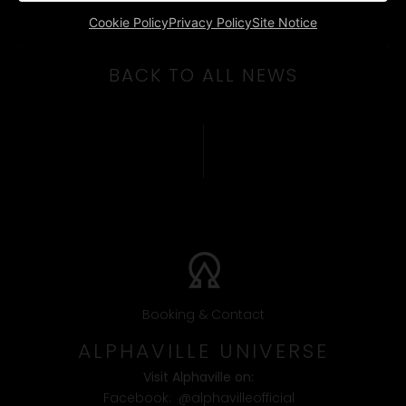
PREV
NEXT
Cookie Policy
Privacy Policy
Site Notice
“Forever Young” (Album & Single) is BACK IN THE CHARTS!
7th October 2023
BACK TO ALL NEWS
Booking & Contact
ALPHAVILLE UNIVERSE
Visit Alphaville on:
Facebook:
@alphavilleofficial