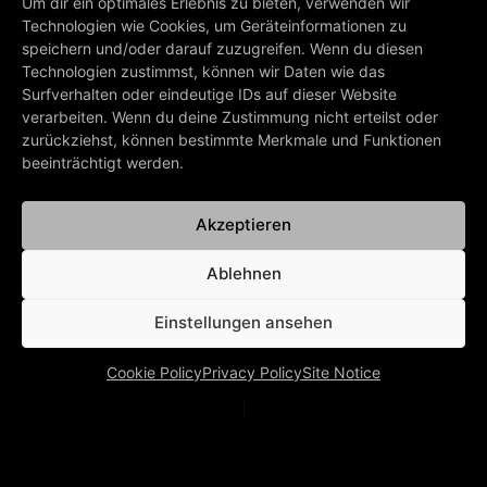
Um dir ein optimales Erlebnis zu bieten, verwenden wir
possible – the tickets
Technologien wie Cookies, um Geräteinformationen zu
remain valid. We are sorry
speichern und/oder darauf zuzugreifen. Wenn du diesen
for the inconveniences.
Technologien zustimmst, können wir Daten wie das
Surfverhalten oder eindeutige IDs auf dieser Website
/Alphaville Moonbase
verarbeiten. Wenn du deine Zustimmung nicht erteilst oder
zurückziehst, können bestimmte Merkmale und Funktionen
beeinträchtigt werden.
PREV
NEXT
Akzeptieren
PREORDER NOW
Klaus Schulze
Ablehnen
BACK TO ALL NEWS
Einstellungen ansehen
Cookie Policy
Privacy Policy
Site Notice