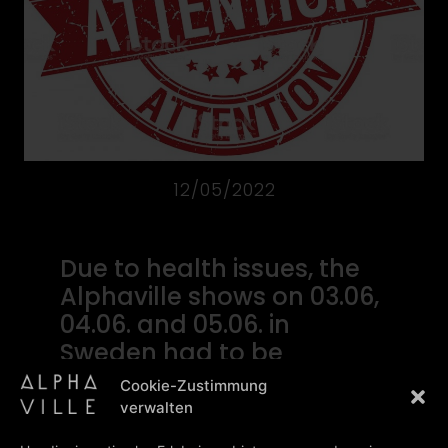
12/05/2022
Due to health issues, the
Alphaville shows on 03.06,
04.06. and 05.06. in
Sweden had to be
postponed to autumn.
Cookie-Zustimmung
The new dates will be
verwalten
announced as soon as