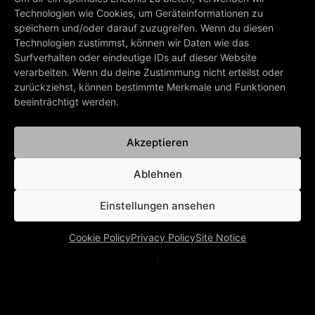
12/06/2025
Technologien wie Cookies, um Geräteinformationen zu
speichern und/oder darauf zuzugreifen. Wenn du diesen
So Long, Brian.
Technologien zustimmst, können wir Daten wie das
Surfverhalten oder eindeutige IDs auf dieser Website
Fare Well ♡
verarbeiten. Wenn du deine Zustimmung nicht erteilst oder
zurückziehst, können bestimmte Merkmale und Funktionen
beeinträchtigt werden.
PREV
NEXT
Akzeptieren
Alphaville Schlagerboom Silvester 2024
Alphaville receives the European Culture Prize 2025
Ablehnen
BACK TO ALL NEWS
Einstellungen ansehen
Cookie Policy
Privacy Policy
Site Notice