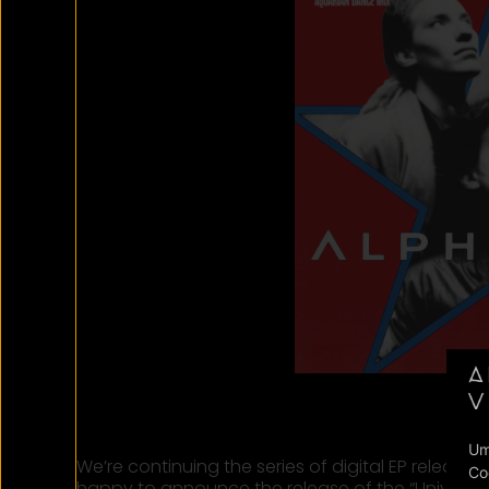
03
Um
We’re continuing the series of digital EP releases
Co
happy to announce the release of the “Universal 