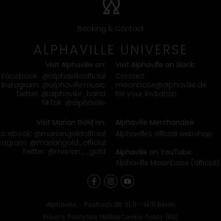
Booking & Contact
ALPHAVILLE UNIVERSE
Visit Alphaville on:
Visit Alphaville on Slack:
Contact
Facebook:
@alphavilleofficial
moonbase@alphaville.de
Instagram:
@alphaville.music
for your invitation
Twitter:
@alphaville_band
TikTok:
@alphaville
Visit Marian Gold on:
Alphaville Merchandise:
Alphavilles official webshop
acebook:
@mariangoldofficial
stagram:
@mariangold_official
Twitter:
@marian__gold
Alphaville on YouTube:
Alphaville Moonbase (official)
Alphaville - Postfach 38 01 11 - 14111 Berlin
Privacy Policy
Site Notice
Cookie Policy (EU)