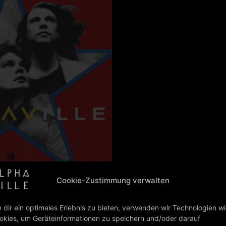
Cookie-Zustimmung verwalten
/09/2021
 dir ein optimales Erlebnis zu bieten, verwenden wir Technologien w
 of the singles from “Afternoons In Utopia”! Today we’re
okies, um Geräteinformationen zu speichern und/oder darauf
Daddy EP”. The single was originally released in