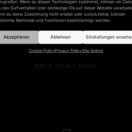
zugreifen. Wenn du diesen Technologien zustimmst, können wir Dat
021 remasters of Universal Daddy, Next Generation,
e das Surfverhalten oder eindeutige IDs auf dieser Website verarbeit
mo version of the “Universal Daddy” (first time
nn du deine Zustimmung nicht erteilst oder zurückziehst, können
d Lloyd in 2021.
stimmte Merkmale und Funktionen beeinträchtigt werden.
Akzeptieren
Ablehnen
Einstellungen anseh
Cookie Policy
Privacy Policy
Site Notice
BACK TO ALL NEWS