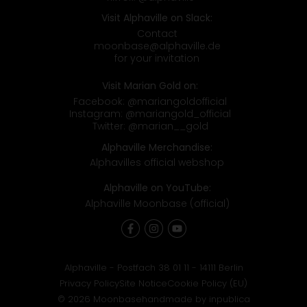
Visit Alphaville on Slack:
Contact
moonbase@alphaville.de
for your invitation
Visit Marian Gold on:
Facebook:
@mariangoldofficial
Instagram:
@mariangold_official
Twitter:
@marian__gold
Alphaville Merchandise:
Alphavilles official webshop
Alphaville on YouTube:
Alphaville Moonbase (official)
Alphaville - Postfach 38 01 11 - 14111 Berlin
Privacy Policy
Site Notice
Cookie Policy (EU)
© 2026 Moonbase
handmade by inpublica