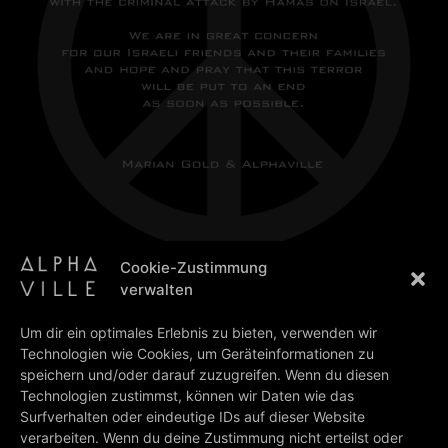
Cookie-Zustimmung
verwalten
12/10/2023
Um dir ein optimales Erlebnis zu bieten, verwenden wir
Technologien wie Cookies, um Geräteinformationen zu
speichern und/oder darauf zuzugreifen. Wenn du diesen
Technologien zustimmst, können wir Daten wie das
PREV
NEXT
Surfverhalten oder eindeutige IDs auf dieser Website
Marian Gold zu Gast: MDR um 4
“Prostitute” & “Salvation” OUT NOW on vinyl
verarbeiten. Wenn du deine Zustimmung nicht erteilst oder