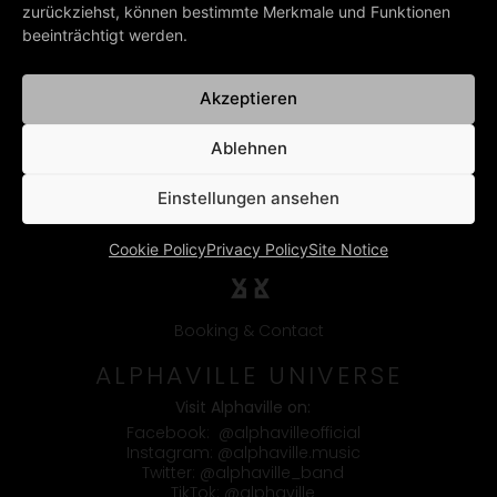
zurückziehst, können bestimmte Merkmale und Funktionen
BACK TO ALL NEWS
beeinträchtigt werden.
Akzeptieren
Ablehnen
Einstellungen ansehen
Cookie Policy
Privacy Policy
Site Notice
Booking & Contact
ALPHAVILLE UNIVERSE
Visit Alphaville on:
Facebook:
@alphavilleofficial
Instagram:
@alphaville.music
Twitter:
@alphaville_band
TikTok:
@alphaville