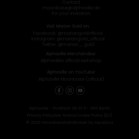
Contact
moonbase@alphaville.de
for your invitation
Visit Marian Gold on:
Facebook:
@mariangoldofficial
Instagram:
@mariangold_official
Twitter:
@marian__gold
Alphaville Merchandise:
Alphavilles official webshop
Alphaville on YouTube:
Alphaville Moonbase (official)
Alphaville - Postfach 38 01 11 - 14111 Berlin
Privacy Policy
Site Notice
Cookie Policy (EU)
© 2026 Moonbase
handmade by inpublica