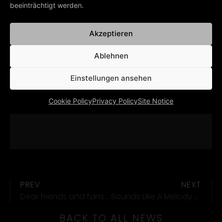
beeinträchtigt werden.
Akzeptieren
Ablehnen
Einstellungen ansehen
Cookie Policy
Privacy Policy
Site Notice
PREV
NEXT
Dear friends and fans in Russia,
Sounds Like A Melody (Symphonic Version)
BACK TO ALL NEWS