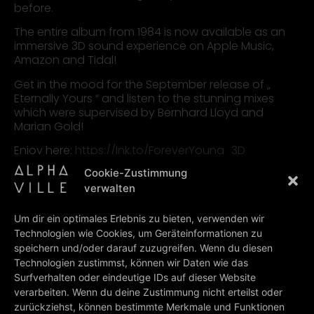
before.
The entire album from 1984 is now available as an
immersive 3D sound experience on Apple Music,
Amazon and Tidal!
Get in the mood for the September release of „
Eternally Yours “ and listen to the stunning mixes
which were supervised by Bernhard Lloyd and
Marian Gold!
Enjoy here:
https://lnk.to/ForeverYoung_3D
Video-
Cookie-Zustimmung
Media error: Format(s) not supported or source(s) not found
Player
verwalten
Datei herunterladen: https://www.alphaville.info/wp-
content/uploads/2022/05/alphaville_fy_fb_asset2.mp4-Original.mp4?_=1
Um dir ein optimales Erlebnis zu bieten, verwenden wir
Technologien wie Cookies, um Geräteinformationen zu
speichern und/oder darauf zuzugreifen. Wenn du diesen
Technologien zustimmst, können wir Daten wie das
Surfverhalten oder eindeutige IDs auf dieser Website
verarbeiten. Wenn du deine Zustimmung nicht erteilst oder
zurückziehst, können bestimmte Merkmale und Funktionen