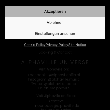
Akzeptieren
Ablehnen
Einstellungen ansehen
Cookie Policy
Privacy Policy
Site Notice
Booking & Contact
ALPHAVILLE UNIVERSE
Visit Alphaville on:
Facebook:
@alphavilleofficial
Instagram:
@alphaville.music
Twitter:
@alphaville_band
TikTok:
@alphaville
Visit Alphaville on Slack:
Contact
moonbase@alphaville.de