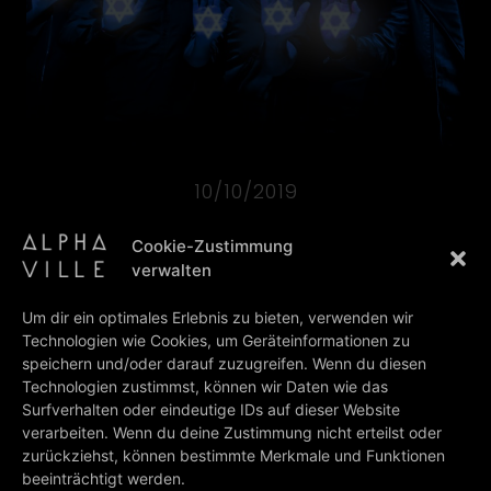
10/10/2019
Cookie-Zustimmung
No more words required.
verwalten
Um dir ein optimales Erlebnis zu bieten, verwenden wir
Technologien wie Cookies, um Geräteinformationen zu
PREV
NEXT
speichern und/oder darauf zuzugreifen. Wenn du diesen
35 years…
Record Store Day 2020
Technologien zustimmst, können wir Daten wie das
Surfverhalten oder eindeutige IDs auf dieser Website
BACK TO ALL NEWS
verarbeiten. Wenn du deine Zustimmung nicht erteilst oder
zurückziehst, können bestimmte Merkmale und Funktionen
beeinträchtigt werden.