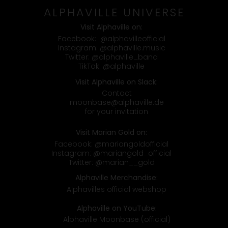
ALPHAVILLE UNIVERSE
Visit Alphaville on:
Facebook:
@alphavilleofficial
Instagram:
@alphaville.music
Twitter:
@alphaville_band
TikTok:
@alphaville
Visit Alphaville on Slack:
Contact
moonbase@alphaville.de
for your invitation
Visit Marian Gold on:
Facebook:
@mariangoldofficial
Instagram:
@mariangold_official
Twitter:
@marian__gold
Alphaville Merchandise:
Alphavilles official webshop
Alphaville on YouTube:
Alphaville Moonbase (official)