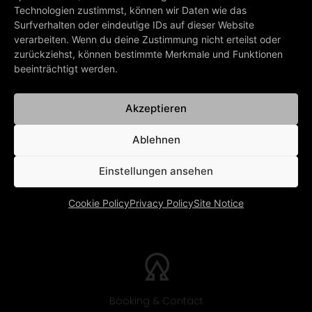
Get/listen to Renard’s new album
here
Technologien zustimmst, können wir Daten wie das
Surfverhalten oder eindeutige IDs auf dieser Website
verarbeiten. Wenn du deine Zustimmung nicht erteilst oder
zurückziehst, können bestimmte Merkmale und Funktionen
PREV
NEXT
beeinträchtigt werden.
Marian, what is your most memorable hotel experience?
Dear Friends…
Akzeptieren
BACK TO ALL NEWS
Ablehnen
Einstellungen ansehen
Cookie Policy
Privacy Policy
Site Notice
Booking & Contact