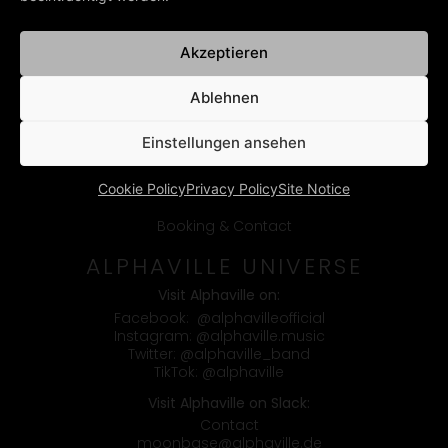
Akzeptieren
Ablehnen
Einstellungen ansehen
Cookie Policy
Privacy Policy
Site Notice
Booking & Contact
ALPHAVILLE UNIVERSE
Visit Alphaville on:
Facebook:
@alphavilleofficial
Instagram:
@alphaville.music
Twitter:
@alphaville_band
TikTok:
@alphaville
Visit Alphaville on Slack:
Contact
moonbase@alphaville.de