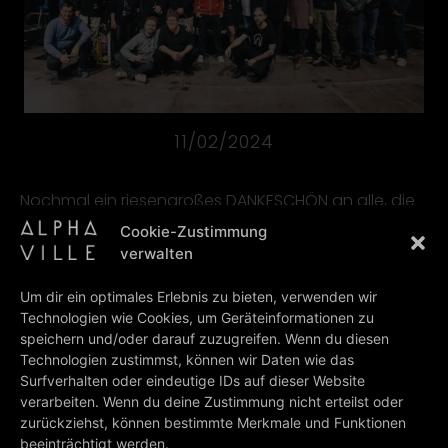
11/02/2024
Nochmal ein riesengroßes DANKESCHÖN an alle, die
an diesem tollen Projekt mitgewirkt haben!
Cookie-Zustimmung
ETERNALLY YOURS
verwalten
Alphaville
Um dir ein optimales Erlebnis zu bieten, verwenden wir
Technologien wie Cookies, um Geräteinformationen zu
speichern und/oder darauf zuzugreifen. Wenn du diesen
PREV
NEXT
Technologien zustimmst, können wir Daten wie das
UPCOMING TOUR: ALPHAVILLE FOREVER! LIVE – BEST OF 40 YEARS
FLASHLIGHTS, OR HOW BOB DYLAN SENT US AN ANGEL
Surfverhalten oder eindeutige IDs auf dieser Website
verarbeiten. Wenn du deine Zustimmung nicht erteilst oder
BACK TO ALL NEWS
zurückziehst, können bestimmte Merkmale und Funktionen
beeinträchtigt werden.